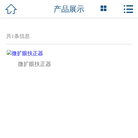



产品展示
网站首页

关于我们
共
1
条信息
产品中心
新闻资讯
微扩眼扶正器
技术支持
资质荣誉
成功案例
联系我们
English