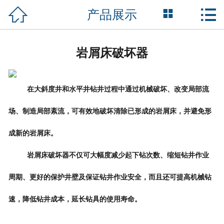



产品展示
网站首页

关于我们
岩屑床破坏器
产品中心
新闻资讯
在大斜度井和水平井钻井过程中通过机械破坏、改变局部流
场、制造局部紊流，可有效地破坏清除已形成的岩屑床，并避免形
技术支持
成新的岩屑床。
资质荣誉
岩屑床破坏器
不仅可大幅度减少起下钻次数、缩短钻井作业
成功案例
周期、更好的保护井壁及保证钻井作业安全，而且还可提高机械钻
联系我们
速，降低钻井成本，延长钻具的使用寿命。
English